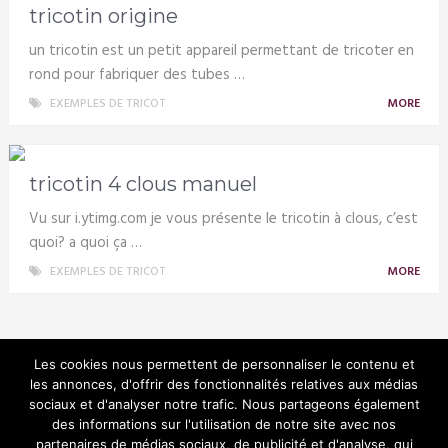
tricotin origine
un tricotin est un petit appareil permettant de tricoter en
rond pour fabriquer des tubes …
EXEMPLES DE TRICOT
MORE
tricotin 4 clous manuel
Vu sur i.ytimg.com je vous présente le tricotin à clous, c’est
quoi? a quoi ça …
EXEMPLES DE TRICOT
MORE
Les cookies nous permettent de personnaliser le contenu et
les annonces, d'offrir des fonctionnalités relatives aux médias
sociaux et d'analyser notre trafic. Nous partageons également
Tricotin
des informations sur l'utilisation de notre site avec nos
partenaires de médias sociaux, de publicité et d'analyse, qui