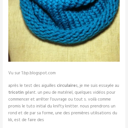
Vu sur 1.bp.blogspot.com
après le test des aiguilles
circulaire
s, je me suis essayée au
tricotin
géant. un peu de matériel, quelques vidéos pour
commencer et arrêter l'ouvrage ou tout s. voilà comme
promis le tuto initial du knifty knitter. nous prendrons un
rond et de par sa forme, une des premières utilisations du
kk, est de faire des