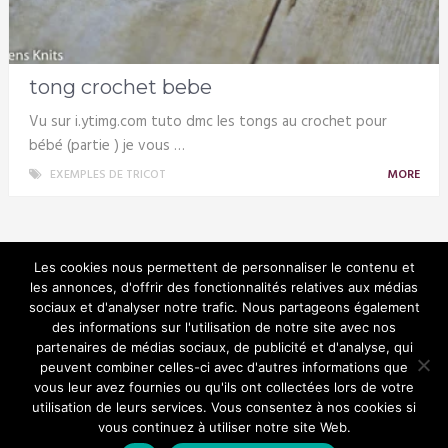
tong crochet bebe
Vu sur i.ytimg.com tuto dmc les tongs au crochet pour
bébé (partie ) je vous …
EXEMPLES DE TRICOT
MORE
Les cookies nous permettent de personnaliser le contenu et
les annonces, d'offrir des fonctionnalités relatives aux médias
sociaux et d'analyser notre trafic. Nous partageons également
Tricotin
des informations sur l'utilisation de notre site avec nos
partenaires de médias sociaux, de publicité et d'analyse, qui
peuvent combiner celles-ci avec d'autres informations que
vous leur avez fournies ou qu'ils ont collectées lors de votre
utilisation de leurs services. Vous consentez à nos cookies si
© Copyright 2026.
vous continuez à utiliser notre site Web.
Bien choisir son tricotin