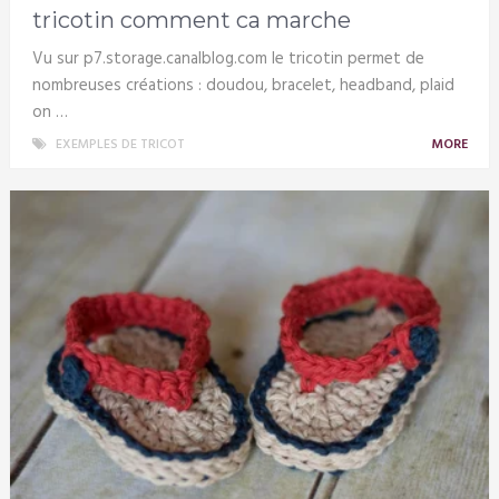
tricotin comment ca marche
Vu sur p7.storage.canalblog.com le tricotin permet de
nombreuses créations : doudou, bracelet, headband, plaid
on …
EXEMPLES DE TRICOT
MORE