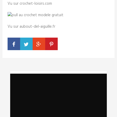
Vu sur crochet-loisirs.com
Vu sur aubout-del-aiguille.fr