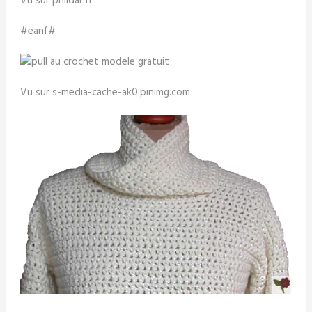
Vu sur phildar.fr
#eanf#
Vu sur s-media-cache-ak0.pinimg.com