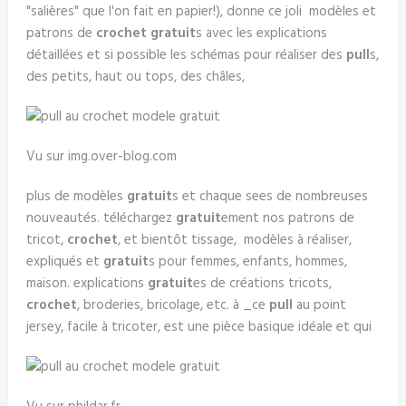
"salières" que l'on fait en papier!), donne ce joli modèles et
patrons de
crochet gratuit
s avec les explications
détaillées et si possible les schémas pour réaliser des
pull
s,
des petits, haut ou tops, des châles,
Vu sur img.over-blog.com
plus de modèles
gratuit
s et chaque sees de nombreuses
nouveautés. téléchargez
gratuit
ement nos patrons de
tricot,
crochet
, et bientôt tissage, modèles à réaliser,
expliqués et
gratuit
s pour femmes, enfants, hommes,
maison. explications
gratuit
es de créations tricots,
crochet
, broderies, bricolage, etc. à _ce
pull
au point
jersey, facile à tricoter, est une pièce basique idéale et qui