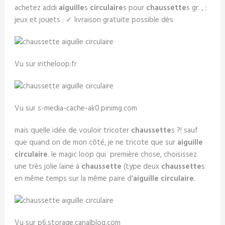
achetez addi
aiguille
s
circulaire
s pour
chaussette
s gr. , :
jeux et jouets : ✓ livraison gratuite possible dès
Vu sur intheloop.fr
Vu sur s-media-cache-ak0.pinimg.com
mais quelle idée de vouloir tricoter
chaussette
s ?! sauf
que quand on de mon côté, je ne tricote que sur
aiguille
circulaire
. le magic loop qui première chose, choisissez
une très jolie laine à
chaussette
(type deux
chaussette
s
en même temps sur la même paire d'
aiguille circulaire
.
Vu sur p6.storage.canalblog.com