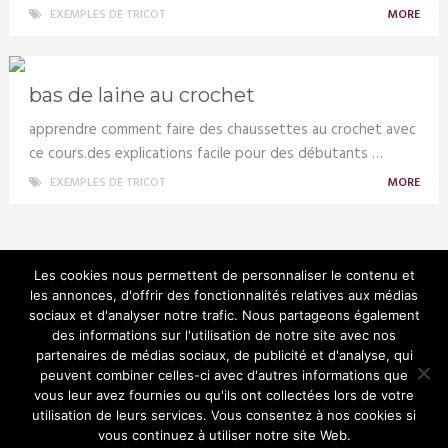
EXEMPLES DE TRICOT
MORE
bas de laine au crochet
apprendre comment faire des chaussettes au crochet avec
ce cours.des explications facile pour des débutants …
EXEMPLES DE TRICOT
MORE
Les cookies nous permettent de personnaliser le contenu et
les annonces, d'offrir des fonctionnalités relatives aux médias
sociaux et d'analyser notre trafic. Nous partageons également
Tricotin
des informations sur l'utilisation de notre site avec nos
partenaires de médias sociaux, de publicité et d'analyse, qui
peuvent combiner celles-ci avec d'autres informations que
vous leur avez fournies ou qu'ils ont collectées lors de votre
utilisation de leurs services. Vous consentez à nos cookies si
© Copyright 2026.
vous continuez à utiliser notre site Web.