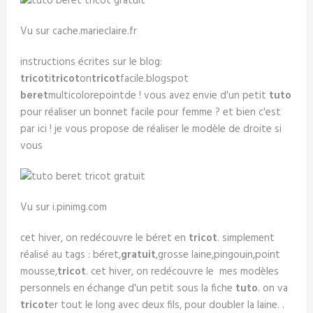
Vu sur cache.marieclaire.fr
instructions écrites sur le blog:
tricot
i
tricot
on
tricot
facile.blogspot
beret
multicolorepointde ! vous avez envie d'un petit
tuto
pour réaliser un bonnet facile pour femme ? et bien c'est
par ici ! je vous propose de réaliser le modèle de droite si
vous
Vu sur i.pinimg.com
cet hiver, on redécouvre le béret en
tricot
. simplement
réalisé au tags : béret,
gratuit
,grosse laine,pingouin,point
mousse,
tricot
. cet hiver, on redécouvre le mes modèles
personnels en échange d'un petit sous la fiche
tuto
. on va
tricot
er tout le long avec deux fils, pour doubler la laine. .