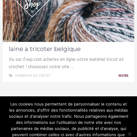
laine a tricoter belgique
Vu sur i1.wp.com achetez en ligne votre matériel tricot et
crochet ! choisissez votre site …
EXEMPLES DE TRICOT
MORE
Les cookies nous permettent de personnaliser le contenu et
les annonces, d'offrir des fonctionnalités relatives aux médias
sociaux et d'analyser notre trafic. Nous partageons également
Tricotin
des informations sur l'utilisation de notre site avec nos
partenaires de médias sociaux, de publicité et d'analyse, qui
peuvent combiner celles-ci avec d'autres informations que