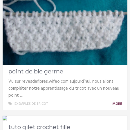
point de ble germe
Vu sur revesdefibres.wifeo.com aujourd’hui, nous allons
compléter notre apprentissage du tricot avec un nouveau
point …
EXEMPLES DE TRICOT
MORE
tuto gilet crochet fille