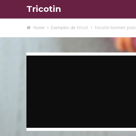
Tricotin
Home
Exemples de tricot
tricotin bonnet poin