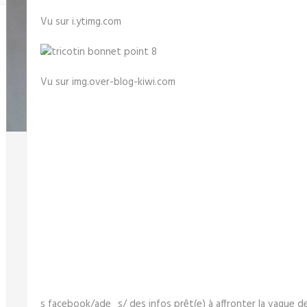
Vu sur i.ytimg.com
Vu sur img.over-blog-kiwi.com
s facebook/ade_s/ des infos prêt(e) à affronter la vague de f