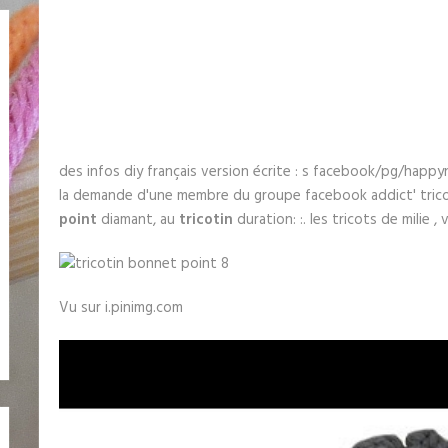
des infos diy français version écrite : s facebook/pg/happ
la demande d'une membre du groupe facebook addict' tric
point
diamant, au
tricotin
duration: :. les tricots de milie , v
Vu sur i.pinimg.com