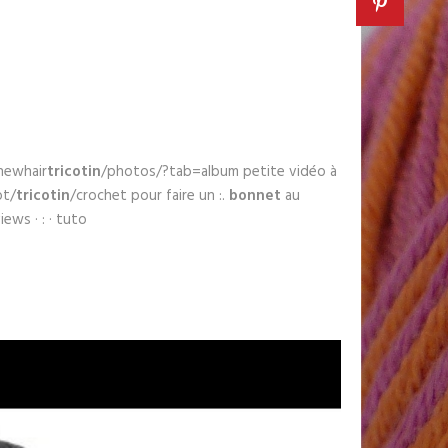
ynewhair
tricotin
/photos/?tab=album petite vidéo à
ot/
tricotin
/crochet pour faire un :.
bonnet
au
iews · : · tuto