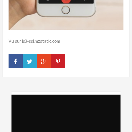
Vu sur is3-ssl.mzstatic.com