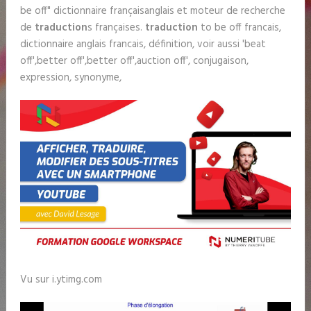
be off" dictionnaire françaisanglais et moteur de recherche
de
traduction
s françaises.
traduction
to be off francais,
dictionnaire anglais francais, définition, voir aussi 'beat
off',better off',better off',auction off', conjugaison,
expression, synonyme,
Vu sur i.ytimg.com