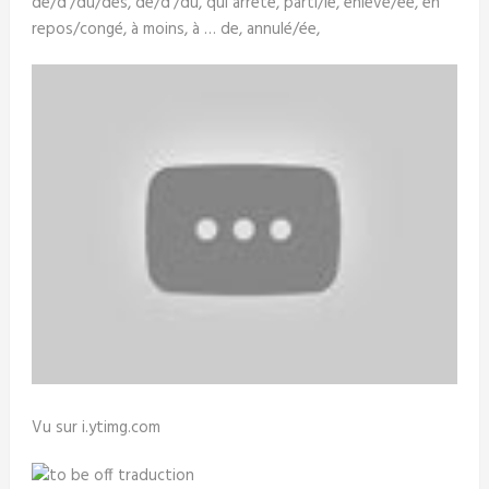
de/d'/du/des, de/d'/du, qui arrête, parti/ie, enlevé/ée, en
repos/congé, à moins, à … de, annulé/ée,
Vu sur i.ytimg.com