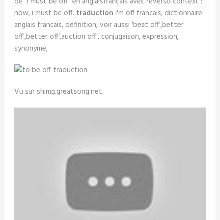
de "i must be off" en anglaisfrançais avec reverso context :
now, i must be off.
traduction
i'm off francais, dictionnaire
anglais francais, définition, voir aussi 'beat off',better
off',better off',auction off', conjugaison, expression,
synonyme,
Vu sur shimg.greatsong.net