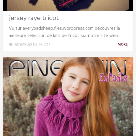
jersey raye tricot
Vu sur averybadsheep.files.wordpress.com découvrez la
meilleure sélection de kits de tricot sur notre site web …
EXEMPLES DE TRICOT
MORE