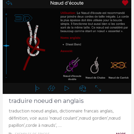
traduire noeud en anglais
traduction noeud anglais, dictionnaire francais anglais,
définition, voir aussi ‘nœud coulant’,nœud gordien’,nœud
papillon’,corde à nœuds’, …