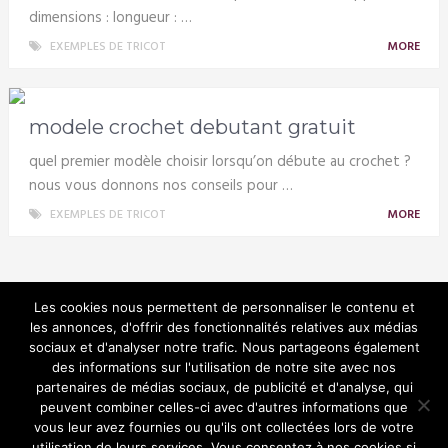
dimensions : longueur : …
EXEMPLES DE TRICOT
MORE
modele crochet debutant gratuit
quel premier modèle choisir lorsqu’on débute au crochet ?
nous vous donnons nos conseils pour …
EXEMPLES DE TRICOT
MORE
Les cookies nous permettent de personnaliser le contenu et
les annonces, d'offrir des fonctionnalités relatives aux médias
sociaux et d'analyser notre trafic. Nous partageons également
Tricotin
des informations sur l'utilisation de notre site avec nos
partenaires de médias sociaux, de publicité et d'analyse, qui
peuvent combiner celles-ci avec d'autres informations que
vous leur avez fournies ou qu'ils ont collectées lors de votre
utilisation de leurs services. Vous consentez à nos cookies si