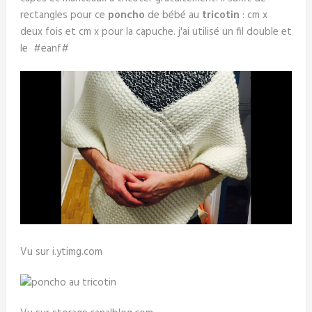
rectangles pour ce
poncho
de bébé au
tricotin
: cm x
deux fois et cm x pour la capuche. j'ai utilisé un fil double et
le #eanf#
Vu sur i.ytimg.com