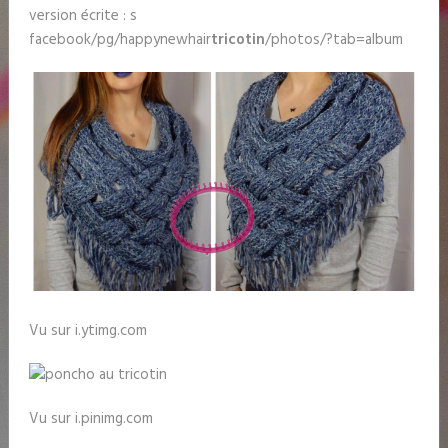
version écrite : s
facebook/pg/happynewhair
tricotin
/photos/?tab=album
Vu sur i.ytimg.com
Vu sur i.pinimg.com