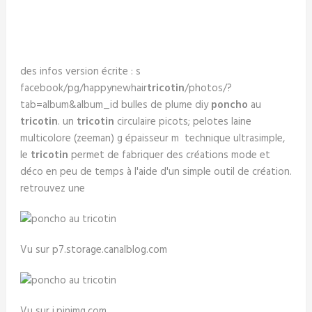
des infos version écrite : s
facebook/pg/happynewhair
tricotin
/photos/?
tab=album&album_id bulles de plume diy
poncho
au
tricotin
. un
tricotin
circulaire picots; pelotes laine
multicolore (zeeman) g épaisseur m technique ultrasimple,
le
tricotin
permet de fabriquer des créations mode et
déco en peu de temps à l'aide d'un simple outil de création.
retrouvez une
Vu sur p7.storage.canalblog.com
Vu sur i.pinimg.com