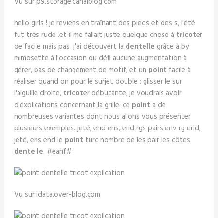
Vu sur p9.storage.canalblog.com
hello girls ! je reviens en traînant des pieds et des s, l'été
fut très rude .et il me fallait juste quelque chose à
tricot
er
de facile mais pas j'ai découvert la
dentelle
grâce à by
mimosette à l'occasion du défi aucune augmentation à
gérer, pas de changement de motif, et un
point
facile à
réaliser quand on pour le surjet double : glisser le sur
l'aiguille droite,
tricot
er débutante, je voudrais avoir
d'éxplications concernant la grille. ce
point
a de
nombreuses variantes dont nous allons vous présenter
plusieurs exemples. jeté, end ens, end rgs pairs env rg end,
jeté, ens end le
point
turc nombre de les pair les côtes
dentelle
. #eanf#
Vu sur idata.over-blog.com