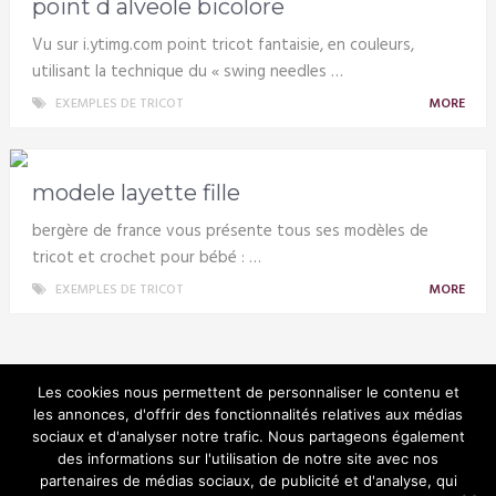
point d alveole bicolore
Vu sur i.ytimg.com point tricot fantaisie, en couleurs,
utilisant la technique du « swing needles …
EXEMPLES DE TRICOT
MORE
modele layette fille
bergère de france vous présente tous ses modèles de
tricot et crochet pour bébé : …
EXEMPLES DE TRICOT
MORE
Les cookies nous permettent de personnaliser le contenu et
les annonces, d'offrir des fonctionnalités relatives aux médias
sociaux et d'analyser notre trafic. Nous partageons également
Tricotin
des informations sur l'utilisation de notre site avec nos
partenaires de médias sociaux, de publicité et d'analyse, qui