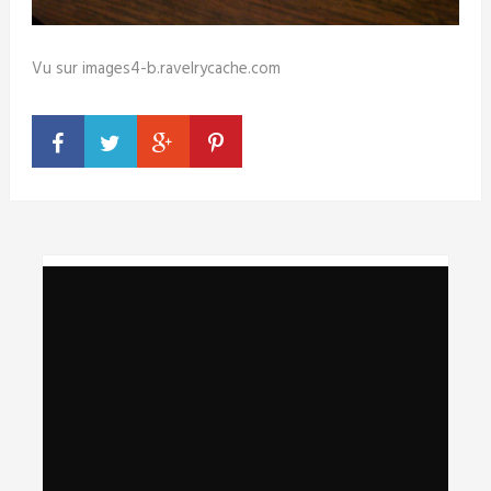
Vu sur images4-b.ravelrycache.com