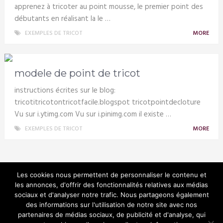
apprenez à tricoter au point mousse, le premier point des
débutants en réalisant la le …
EXEMPLES DE TRICOT
MORE
modele de point de tricot
instructions écrites sur le blog:
tricotitricotontricotfacile.blogspot tricotpointdecloture
Vu sur i.ytimg.com Vu sur i.pinimg.com il existe …
EXEMPLES DE TRICOT
MORE
Les cookies nous permettent de personnaliser le contenu et
les annonces, d'offrir des fonctionnalités relatives aux médias
sociaux et d'analyser notre trafic. Nous partageons également
Tricotin
des informations sur l'utilisation de notre site avec nos
partenaires de médias sociaux, de publicité et d'analyse, qui