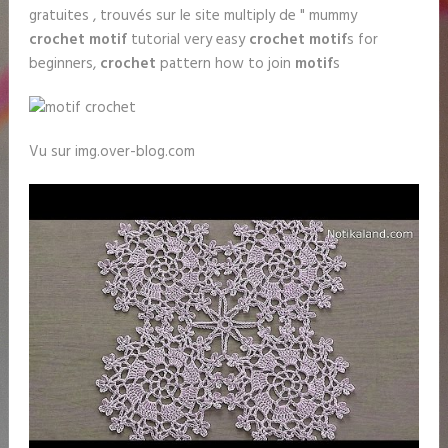
gratuites , trouvés sur le site multiply de " mummy
crochet motif
tutorial very easy
crochet motif
s for
beginners,
crochet
pattern how to join
motif
s
Vu sur img.over-blog.com