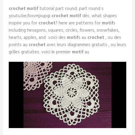
crochet motif
tutorial part round. part round s
youtu.be/bxvmjxupgi
crochet motif
déc. what shapes
inspire you for
crochet
? here are patterns for
motif
s
including hexagons, squares, circles, flowers, snowflakes,
hearts, apples, and voici des
motif
s au
crochet
, ou des
points au
crochet
avec leurs diagrammes gratuits , ou leurs
grilles gratuites. voici le premier
motif
au