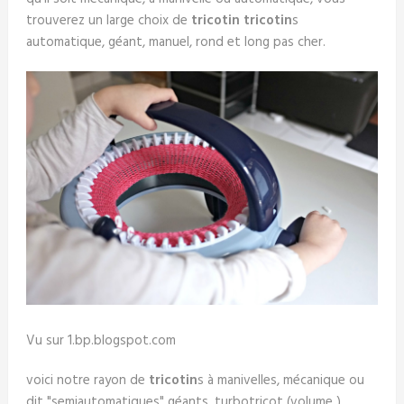
trouverez un large choix de
tricotin
tricotin
s
automatique, géant, manuel, rond et long pas cher.
Vu sur 1.bp.blogspot.com
voici notre rayon de
tricotin
s à manivelles, mécanique ou
dit "semiautomatiques" géants. turbotricot (volume )