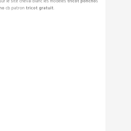
sur le site cheval blanc les modèles
tricot poncho
s
ho
cb patron
tricot gratuit
.