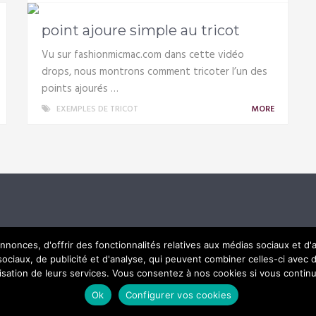
point ajoure simple au tricot
Vu sur fashionmicmac.com dans cette vidéo
drops, nous montrons comment tricoter l’un des
points ajourés …
EXEMPLES DE TRICOT
MORE
nonces, d'offrir des fonctionnalités relatives aux médias sociaux et d
 sociaux, de publicité et d'analyse, qui peuvent combiner celles-ci avec 
lisation de leurs services. Vous consentez à nos cookies si vous continu
Ok
Configurer vos cookies