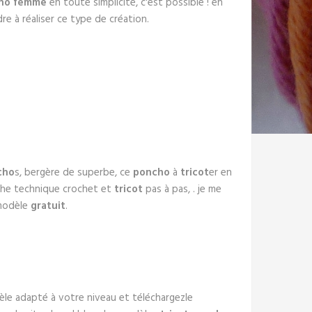
ho femme
en toute simplicité, c'est possible ! en
re à réaliser ce type de création.
cho
s, bergère de superbe, ce
poncho
à
tricot
er en
che technique crochet et
tricot
pas à pas, . je me
(modèle
gratuit
.
le adapté à votre niveau et téléchargezle