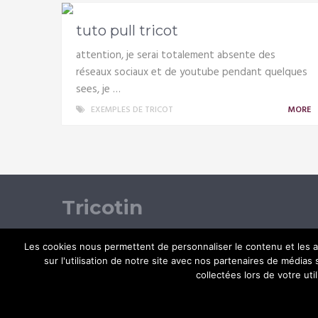
tuto pull tricot
attention, je serai totalement absente des
réseaux sociaux et de youtube pendant quelques
sees, je …
EXEMPLES DE TRICOT
MORE
Tricotin
Les cookies nous permettent de personnaliser le contenu et les an
sur l'utilisation de notre site avec nos partenaires de médias
© Copyright 2026.
collectées lors de votre uti
Bien choisir son tricotin