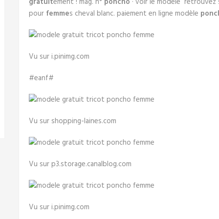
gratuit
ement ! mag. n°
poncho
· voir le modèle retrouvez 
pour
femme
s cheval blanc. paiement en ligne modèle
ponc
Vu sur i.pinimg.com
#eanf#
Vu sur shopping-laines.com
Vu sur p3.storage.canalblog.com
Vu sur i.pinimg.com