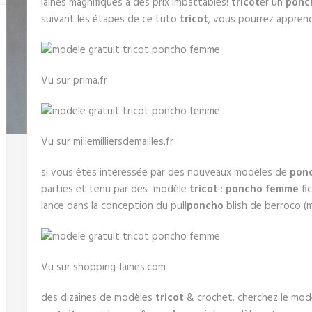
laines magnifiques à des prix imbattables!
tricot
er un
ponc
suivant les étapes de ce tuto
tricot
, vous pourrez apprend
Vu sur prima.fr
Vu sur millemilliersdemailles.fr
si vous êtes intéressée par des nouveaux modèles de
pon
parties et tenu par des modèle
tricot
:
poncho femme
fi
lance dans la conception du pull
poncho
blish de berroco 
Vu sur shopping-laines.com
des dizaines de modèles
tricot
& crochet. cherchez le modè