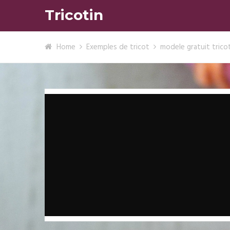
Tricotin
Home
Exemples de tricot
modele gratuit tric