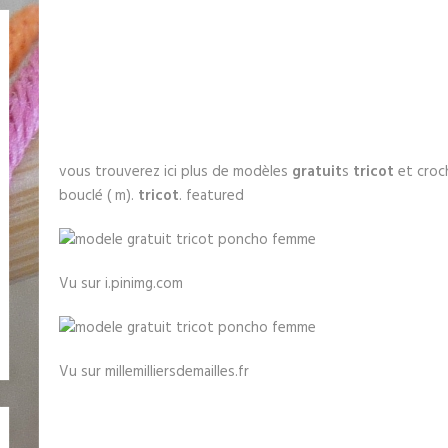
vous trouverez ici plus de modèles
gratuit
s
tricot
et croch
bouclé ( m).
tricot
. featured
Vu sur i.pinimg.com
Vu sur millemilliersdemailles.fr