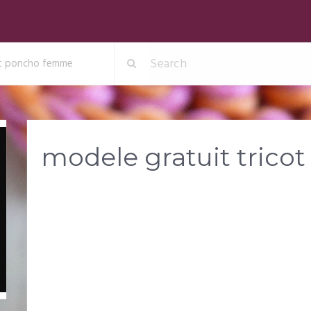
ot poncho femme
modele gratuit tric