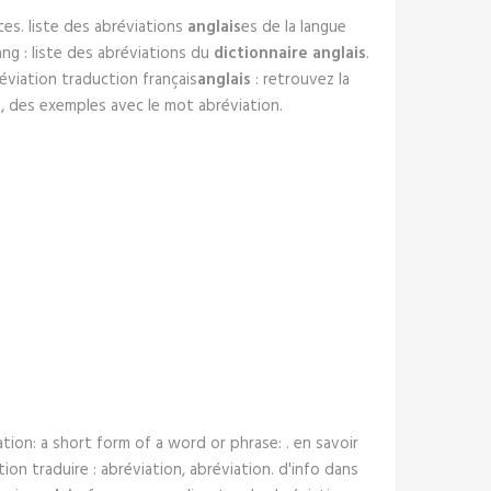
ces. liste des abréviations
anglais
es de la langue
ng : liste des abréviations du
dictionnaire anglais
.
éviation traduction français
anglais
: retrouvez la
, des exemples avec le mot abréviation.
ation: a short form of a word or phrase: . en savoir
tion traduire : abréviation, abréviation. d'info dans