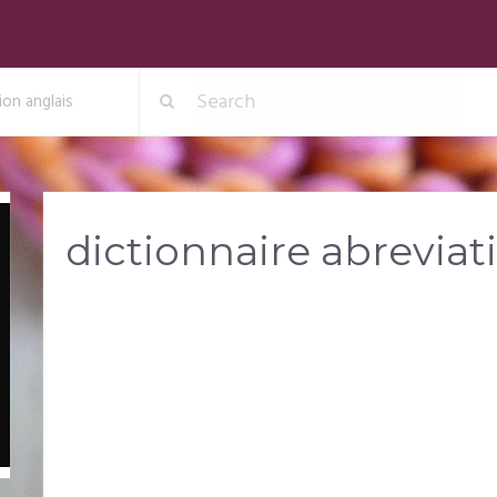
ion anglais
dictionnaire abreviat