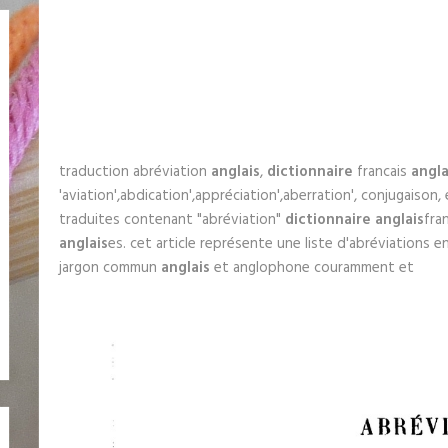
traduction abréviation
anglais
,
dictionnaire
francais
angla
'aviation',abdication',appréciation',aberration', conjugais
traduites contenant "abréviation"
dictionnaire anglais
fra
anglais
es. cet article représente une liste d'abréviations e
jargon commun
anglais
et anglophone couramment et