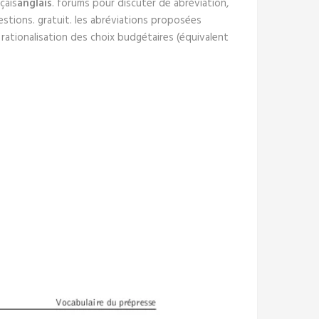
çais
anglais
. forums pour discuter de abréviation,
tions. gratuit. les abréviations proposées
b, rationalisation des choix budgétaires (équivalent