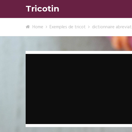
Tricotin
Home
Exemples de tricot
dictionnaire abreviat