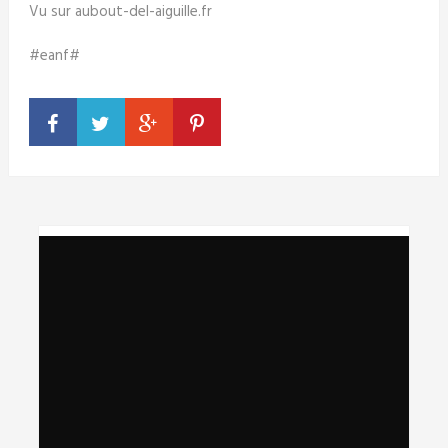
Vu sur aubout-del-aiguille.fr
#eanf#