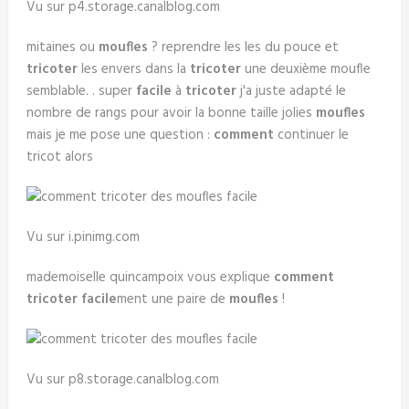
Vu sur p4.storage.canalblog.com
mitaines ou
moufles
? reprendre les les du pouce et
tricoter
les envers dans la
tricoter
une deuxième moufle
semblable. . super
facile
à
tricoter
j'a juste adapté le
nombre de rangs pour avoir la bonne taille jolies
moufles
mais je me pose une question :
comment
continuer le
tricot alors
Vu sur i.pinimg.com
mademoiselle quincampoix vous explique
comment
tricoter facile
ment une paire de
moufles
!
Vu sur p8.storage.canalblog.com