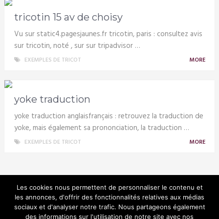
tricotin 15 av de choisy
Vu sur static4.pagesjaunes.fr tricotin, paris : consultez avis
sur tricotin, noté , sur sur tripadvisor …
EXEMPLES DE TRICOT
MORE
yoke traduction
yoke traduction anglaisfrançais : retrouvez la traduction de
yoke, mais également sa prononciation, la traduction …
EXEMPLES DE TRICOT
MORE
Les cookies nous permettent de personnaliser le contenu et
les annonces, d'offrir des fonctionnalités relatives aux médias
sociaux et d'analyser notre trafic. Nous partageons également
Tricotin
des informations sur l'utilisation de notre site avec nos