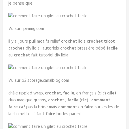
je pense que
Vu sur i.pinimg.com
il y a jours pull motifs relief
crochet
lidia
crochet
tricot
crochet
diy lidia . tutoriels
crochet
brassière bébé
facile
au
crochet
fait tutoriel diy lidia
Vu sur p2.storage.canalblog.com
châle rippled wrap,
crochet
,
facile
, en français (clic)
gilet
duo magique granny,
crochet
,
facile
(clic) .
comment
faire
ca ! pas la bride mais
comment
en
faire
sur les les de
la chainette ! il faut
faire
brides par ml