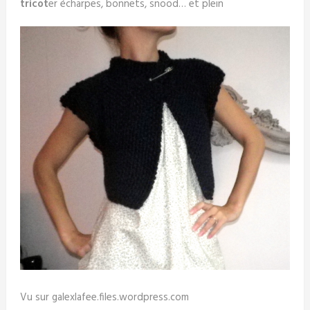
tricot
er écharpes, bonnets, snood… et plein
Vu sur galexlafee.files.wordpress.com